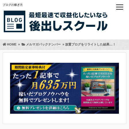
ブログの稼ぎ方
HOME
»
メルマガバックナンバー
»
放置ブログをリライトした結果…！