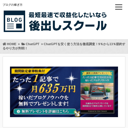
ブログの稼ぎ方
HOME
»
ChatGPT
»
ChatGPTを安く使う方法を徹底調査！9％から13％節約す
るやり方が判明！