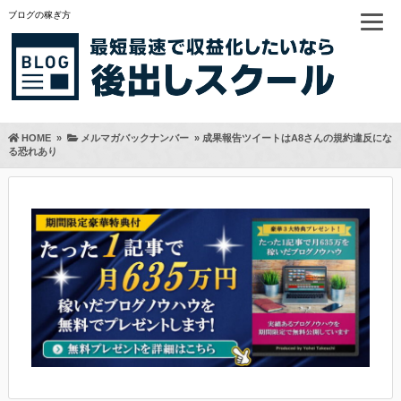
ブログの稼ぎ方
HOME
»
メルマガバックナンバー
»
成果報告ツイートはA8さんの規約違反にな
る恐れあり