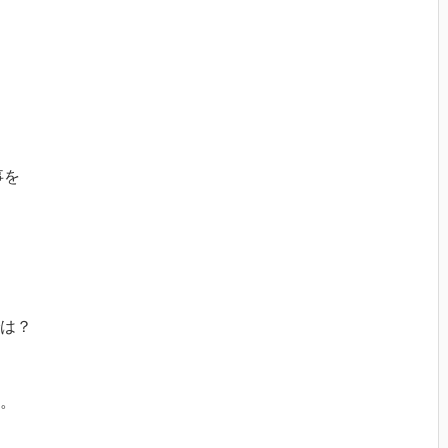
事を
。
は？
。