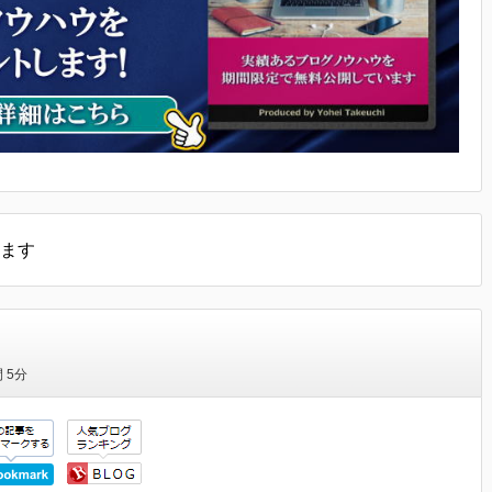
ます
間
5分