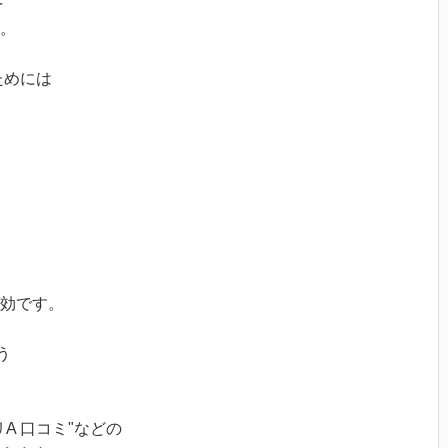
を
。
ためには
効です。
う
A 口コミ"などの