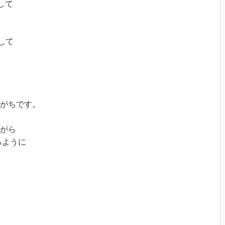
して
して
がちです。
がら
るように