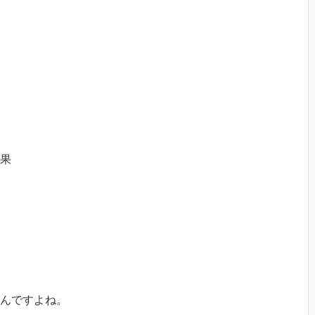
果
う
んですよね。